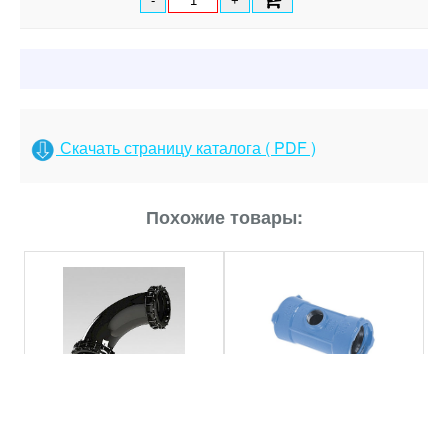
-
+
Скачать страницу каталога ( PDF )
Похожие товары:
Надвижная муфта BAIO
Соединительная муфта
(муфта-отвод) с
MULTIGRIP Hawle 300 -
внутренней резьбой в 2