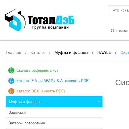
О компа
Главная
/
Каталог
/
Муфты и фланцы
/
HAWLE
/
Сис
Скачать референс лист
Сис
Каталог F.A. «JAFAR» S.A. (скачать PDF)
Каталог DEX (скачать PDF)
Муфты и фланцы
Задвижки
Затворы поворотные