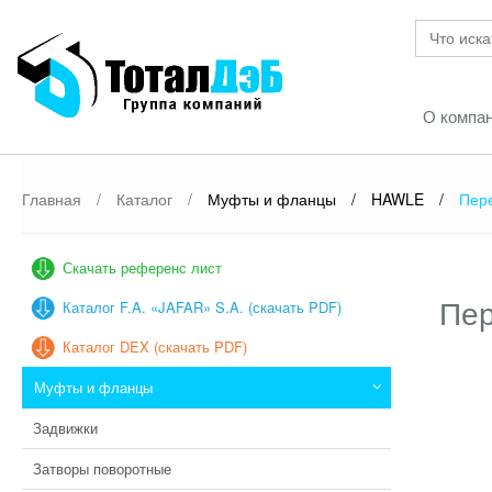
О компа
Главная
/
Каталог
/
Муфты и фланцы
/
HAWLE
/
Пер
Скачать референс лист
Пер
Каталог F.A. «JAFAR» S.A. (скачать PDF)
Каталог DEX (скачать PDF)
Муфты и фланцы
Задвижки
Затворы поворотные