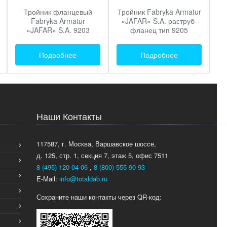
Тройник фланцевый
Тройник Fabryka Armatur
Fabryka Armatur
«JAFAR» S.A. раструб-
«JAFAR» S.A. 9203
фланец тип 9205
Подробнее
Подробнее
Наши Контакты
117587, г. Москва, Варшавское шоссе,
д. 125, стр. 1, секция 7, этаж 5, офис 7511
8 (495) 120-04-06
,
8 (800) 555-90-93
E-Mail:
info@totaldab.ru
Сохраните наши контакты через QR-код: