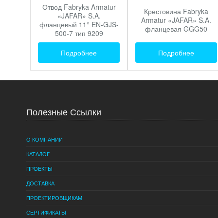
Отвод Fabryka Armatur
Крестовина Fabryka
«JAFAR» S.A.
Armatur «JAFAR» S.A.
фланцевый 11° EN-GJS-
фланцевая GGG50
500-7 тип 9209
Подробнее
Подробнее
Полезные Ссылки
О КОМПАНИИ
КАТАЛОГ
ПРОЕКТЫ
ДОСТАВКА
ПРОЕКТИРОВЩИКАМ
СЕРТИФИКАТЫ