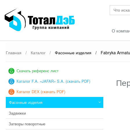
О компа
Главная
/
Каталог
/
Фасонные изделия
/
Fabryka Armatu
Скачать референс лист
Пер
Каталог F.A. «JAFAR» S.A. (скачать PDF)
Каталог DEX (скачать PDF)
Фасонные изделия
Задвижки
Затворы поворотные