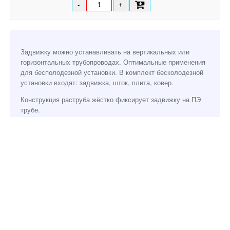
-
+
Задвижку можно устанавливать на вертикальных или
горизонтальных трубопроводах. Оптимальные применения
для бесполодезной установки. В комплект бесколодезной
установки входят: задвижка, шток, плита, ковер.
Конструкция раструба жёстко фиксирует задвижку на ПЭ
трубе.
При монтаже на ПЭ трубах.
При использовании тонкостенных ПЭ труб (SDR21 и выше)
или труб, работающих при отрицательном давлении, для
усиления трубы применять вставки
Pn16, 70°C, EPDM, эпоксидное покрытие RAL5005 250 мкм,
без штурвала.
Другие исполнения по запросу.
Задвижку можно устанавливать на вертикальных или