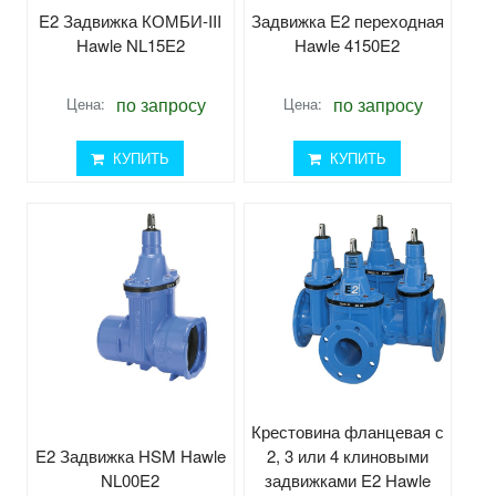
E2 Задвижка КОМБИ-III
Задвижка E2 переходная
Hawle NL15E2
Hawle 4150E2
по запросу
по запросу
Цена:
Цена:
КУПИТЬ
КУПИТЬ
Крестовина фланцевая с
E2 Задвижка HSM Hawle
2, 3 или 4 клиновыми
NL00E2
задвижками E2 Hawle