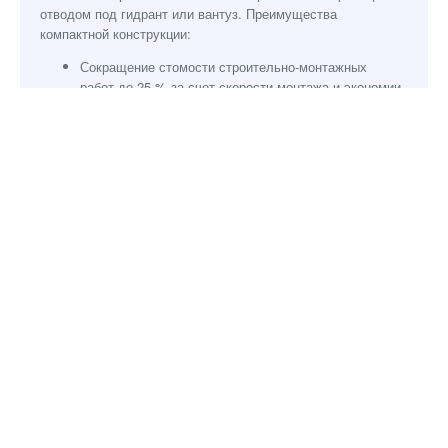
отводом под гидрант или вантуз. Преимущества
компактной конструкции:
Сокращение стомости строительно-монтажных
работ до 25 % за счет скорости монтажа и экономии
пространства - возможно использование бетонных колец м
диаметра
Экономия на материалах, стоимости,
транспортировке и хранении
Скачать страницу каталога ( PDF )
Похожие товары: