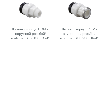
Фитинг / корпус ПОМ с
Фитинг / корпус POM с
наружной резьбой/
внутренней резьбой/
муфтой ISO 6130 Hawle
муфтой ISO 6230 Hawle
6130
6230
Подробнее
Подробнее
Тройник Hawle-Fit с
Колено 90° из POM 6420
резьбовым отводом
Hawle 6420
6520HF