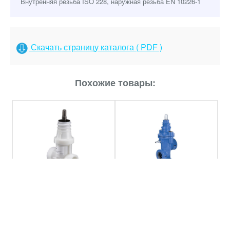
Внутренняя резьба ISO 228, наружная резьба EN 10226-1
Скачать страницу каталога ( PDF )
Похожие товары:
Вентиль / корпус POM с
Вентиль с системой
наружной резьбой Hawle
автоматического
2681
опорожнения Hawle 2491
Подробнее
Подробнее