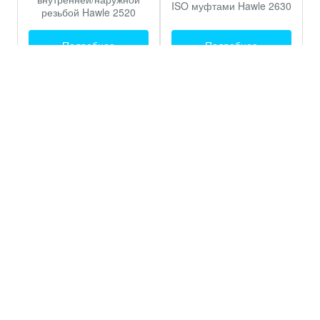
ISO муфтами Hawle 2630
резьбой Hawle 2520
Подробнее
Подробнее
Вентиль вертикальный/
Вентиль / корпус ВЧШГ с
корпус ВЧШГ с отводом
внутренней резьбой
ISO для труб из PE Hawle
Hawle 2500
3130
Подробнее
Подробнее