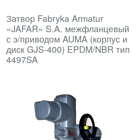
Затвор Fabryka Armatur
«JAFAR» S.A. межфланцевый
с э/приводом AUMA (корпус и
диск GJS-400) EPDM/NBR тип
4497SA