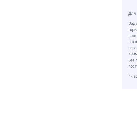
Для 
Задв
гори
верт
нахо
него
вним
без 
пост
* - 