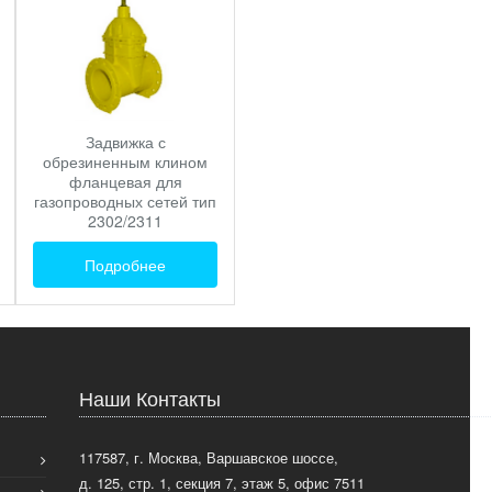
Задвижка с
обрезиненным клином
фланцевая для
газопроводных сетей тип
2302/2311
Подробнее
Наши Контакты
117587, г. Москва, Варшавское шоссе,
д. 125, стр. 1, секция 7, этаж 5, офис 7511