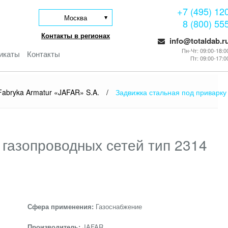
+7 (495) 12
Москва
8 (800) 55
Контакты в регионах
info@totaldab.r
Пн-Чт: 09:00-18:0
икаты
Контакты
Пт: 09:00-17:0
Fabryka Armatur «JAFAR» S.A.
/
Задвижка стальная под приварку для газопроводных с
 газопроводных сетей тип 2314
Сфера применения:
Газоснабжение
Производитель:
JAFAR