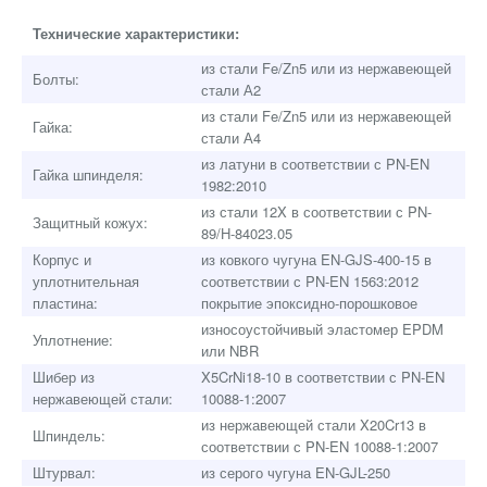
Технические характеристики:
из стали Fe/Zn5 или из нержавеющей
Болты:
стали А2
из стали Fe/Zn5 или из нержавеющей
Гайка:
стали А4
из латуни в соответствии с PN-EN
Гайка шпинделя:
1982:2010
из стали 12X в соответствии с PN-
Защитный кожух:
89/H-84023.05
Корпус и
из ковкого чугуна EN-GJS-400-15 в
уплотнительная
соответствии с PN-EN 1563:2012
пластина:
покрытие эпоксидно-порошковое
износоустойчивый эластомер EPDM
Уплотнение:
или NBR
Шибер из
X5CrNi18-10 в соответствии с PN-EN
нержавеющей стали:
10088-1:2007
из нержавеющей стали X20Cr13 в
Шпиндель:
соответствии с PN-EN 10088-1:2007
Штурвал:
из серого чугуна EN-GJL-250