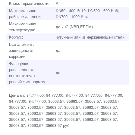
Класс герметичности:
А
Максимальное
DN50 - 400 Pn10; DN500 - 600 Pn6;
рабочее давление:
DN700 - 1000 Pn4
Максимальная
до 70С (NBR,EPDM)
темпертатура:
Корпус:
чугунный или из нержавеющей стали
Все элементы
защищены от
да
коррозии:
Фланцевая
рассверловка
да
соответствует
российским нормам:
Цена от:
84,777.00, 84,777.00, 84,777.00, 84,777.00, 84,777.00,
84,777.00, 84,777.00, 35663,57, 35663,57, 35663,57, 35663,57,
35663,57, 35663,57, 35663,57, 35663,57, 35663,57, 35663,57,
35663,57, 35663,57, 35663,57, 35663,57, 35663,57, 35663,57,
35663,57, 35663,57, 35663,57, 35663,57, 35663,57, 35663,57,
35663,57, 35663,57, 35663,57 руб.