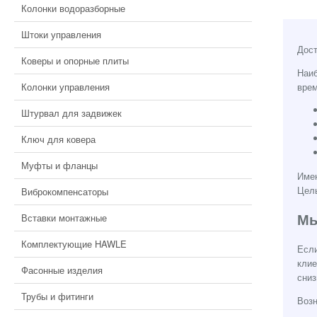
Колонки водоразборные
Штоки управления
Дост
Коверы и опорные плиты
Наиб
Колонки управления
вре
Штурвал для задвижек
Ключ для ковера
Муфты и фланцы
Имен
Цель
Виброкомпенсаторы
Мы
Вставки монтажные
Комплектующие HAWLE
Если
клие
Фасонные изделия
сниз
Трубы и фитинги
Возн