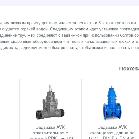
дним важным преимуществом является легкость и быстрота установки. В
о обдается горячей водой. Следующим этапом идет установка прокладки
единение труб – их соединяют с задвижкой при использовании болтов 
вным сварочным оборудованием – в тесных канализационных люках это 
одимость, задвижку можно быстро снять, чтобы позже использовать пов
Похожи
Задвижка AVK
Задвижка AVK
ответвительная с
фланцевая, длина по
системой PRK для ПЭ
ГОСТ, DIN F5, DN 450-