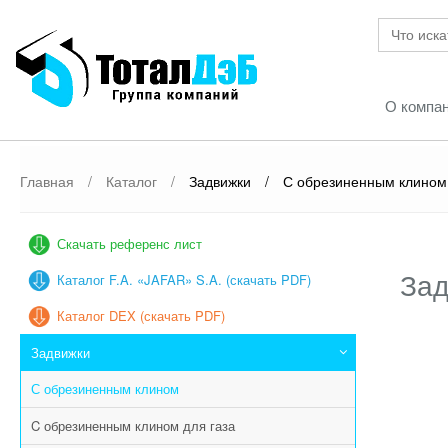
О компа
Главная
/
Каталог
/
Задвижки
/
С обрезиненным клином
Скачать референс лист
Зад
Каталог F.A. «JAFAR» S.A. (скачать PDF)
Каталог DEX (скачать PDF)
Задвижки
С обрезиненным клином
C обрезиненным клином для газа