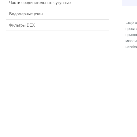
Части соединительные чугунные
Водомерные узлы
Ещё о
Фильтры DEX
прост
присо
масси
необх