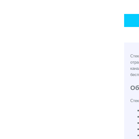
Стек
отра
кана
бесп
Об
Стек