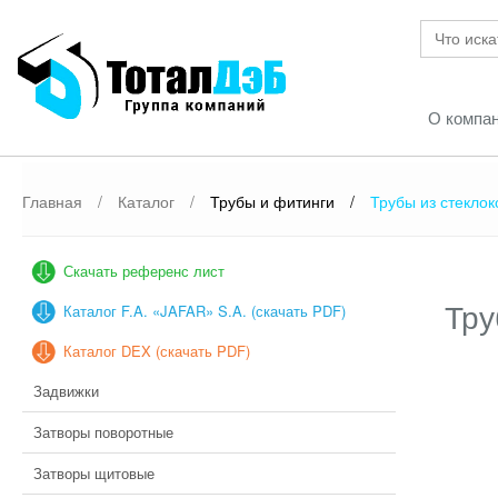
О компа
Главная
/
Каталог
/
Трубы и фитинги
/
Трубы из стекло
Скачать референс лист
Тру
Каталог F.A. «JAFAR» S.A. (скачать PDF)
Каталог DEX (скачать PDF)
Задвижки
Затворы поворотные
Затворы щитовые