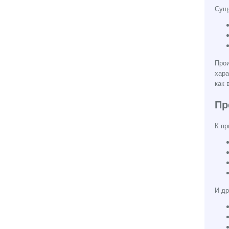
Суще
Прои
хара
как 
Пр
К пр
И др