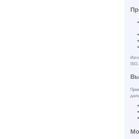
Пр
Изго
ISO,
Вы
Преж
дал
Мо