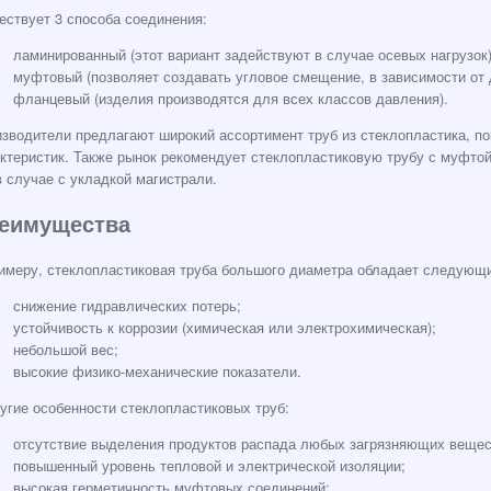
ствует 3 способа соединения:
ламинированный (этот вариант задействуют в случае осевых нагрузок)
муфтовый (позволяет создавать угловое смещение, в зависимости от 
фланцевый (изделия производятся для всех классов давления).
зводители предлагают широкий ассортимент труб из стеклопластика, п
ктеристик. Также рынок рекомендует стеклопластиковую трубу с муфто
в случае с укладкой магистрали.
еимущества
имеру, стеклопластиковая труба большого диаметра обладает следующ
снижение гидравлических потерь;
устойчивость к коррозии (химическая или электрохимическая);
небольшой вес;
высокие физико-механические показатели.
угие особенности стеклопластиковых труб:
отсутствие выделения продуктов распада любых загрязняющих вещес
повышенный уровень тепловой и электрической изоляции;
высокая герметичность муфтовых соединений;