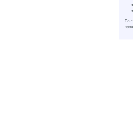
По с
проч