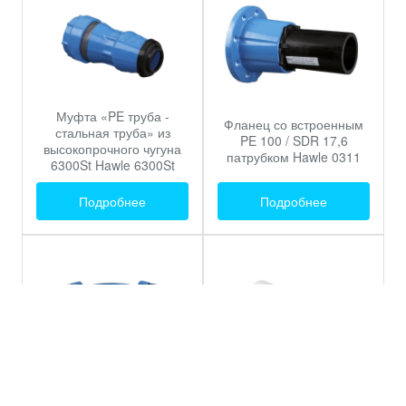
Муфта «PE труба -
Фланец со встроенным
стальная труба» из
PE 100 / SDR 17,6
высокопрочного чугуна
патрубком Hawle 0311
6300St Hawle 6300St
Подробнее
Подробнее
Переходник для ISO
Отводы 90° Hawle 8535
фитинг 6631 Hawle 6631