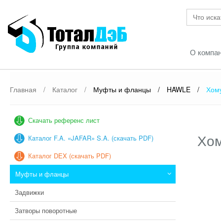
О компа
Главная
/
Каталог
/
Муфты и фланцы
/
HAWLE
/
Хому
Скачать референс лист
Хом
Каталог F.A. «JAFAR» S.A. (скачать PDF)
Каталог DEX (скачать PDF)
Муфты и фланцы
Задвижки
Затворы поворотные