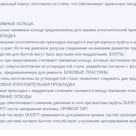
ральный корпус изготовлен из стали, что обеспечивает идеальную поса
ИМНЫЕ КОЛЬЦА
ьные зажимные кольца предназначены для зажима уплотнительной про
КЛАДКА
альная уплотнительная прокладка находится внутри корпуса муфты и и
 и дает 30-ти мм диапазон допуска соединения на внешнем диаметре
рстия для болтов могут быть круглыми или квадратными. БОЛТЫ
ы при закручивании стягивают зажимные кольца, которые постепенно
ус хомута изготовлен из углеродистой стали, разработан согласно с ф
ть, предназначенную для ремонта. БОКОВЫЕ ПЛАСТИНЫ
тины изготовлены из углеродистой стали, позволяют соединить две про
ОВАЯ УПЛОТНИТЕЛЬНАЯ ПРОКЛАДКА
вая прокладка с квадратным сечением сжимается между боковыми пла
ИЖНИЕ ОТВОДЫ
ды обеспечивают снижение давления в сети при монтаже муфты DUOFIT
FIT после завершения монтажа. ПРЯМОЙ ТИП
мой тип муфт DUOFIT применяется для ремонта прямых частей тр
ая система затяжки болтов способствует улучшению центрирования м