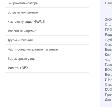
Виброкомпенсаторы
Цент
Вставки монтажные
ЗАЖ
Комплектующие HAWLE
Стал
ПРО
Фасонные изделия
Ради
труб
Трубы и фитинги
Отве
Части соединительные чугунные
Болт
Корп
Водомерные узлы
час
Плас
Фильтры DEX
БОК
Боко
И Н
Отво
DUO
Пря
Данн