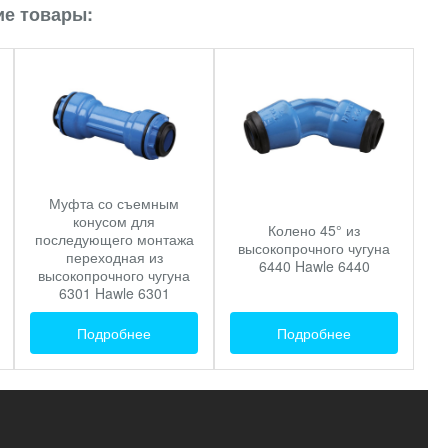
е товары:
Муфта со съемным
конусом для
Колено 45° из
последующего монтажа
высокопрочного чугуна
переходная из
6440 Hawle 6440
высокопрочного чугуна
6301 Hawle 6301
Подробнее
Подробнее