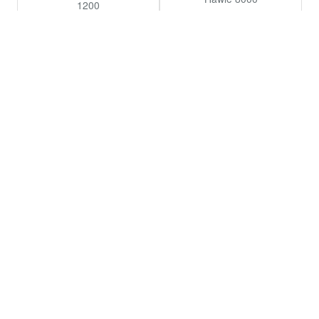
1200
Подробнее
Подробнее
ХОРОШО ТАМ, ГДЕ ЕСТЬ МЫ!
Полезные Ссылки
О КОМПАНИИ
КАТАЛОГ