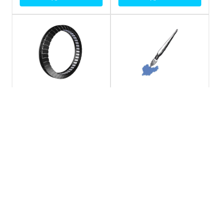
Краска синий лак на
Кольцо Hawle-Synoflex в
основе синтетических
сборе, абсолютная
смол, устойчивый к
фиксация 8790
ультрафиолетовому
излучению Hawle 3441
Подробнее
Подробнее