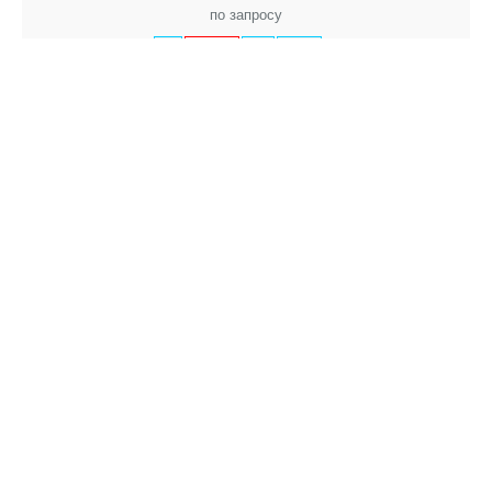
по запросу
-
+
Обратный клапан PN 16 250
по запросу
-
+
Обратный клапан PN 16 250
по запросу
-
+
Обратный клапан PN 16 300
по запросу
-
+