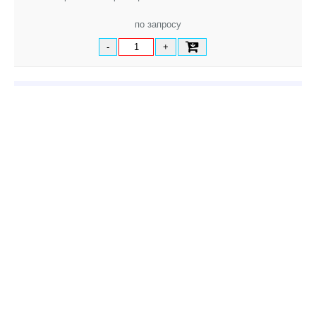
по запросу
-
+
Рабочее давление MOP (PN) 16
Из высокопрочного чугуна, с эпоксидным покрытием
Скачать страницу каталога ( PDF )
Похожие товары: